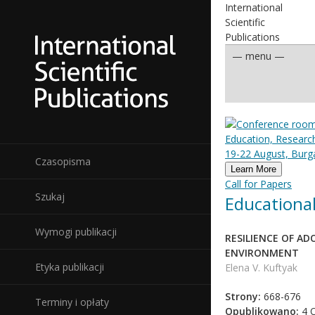
International
Scientific
Publications
Education, Researc
19-22 August, Burga
Czasopisma
Learn More
Call for Papers
Szukaj
Educational
Wymogi publikacji
RESILIENCE OF A
ENVIRONMENT
Etyka publikacji
Elena V. Kuftyak
Strony:
668-676
Terminy i opłaty
Opublikowano:
4 O