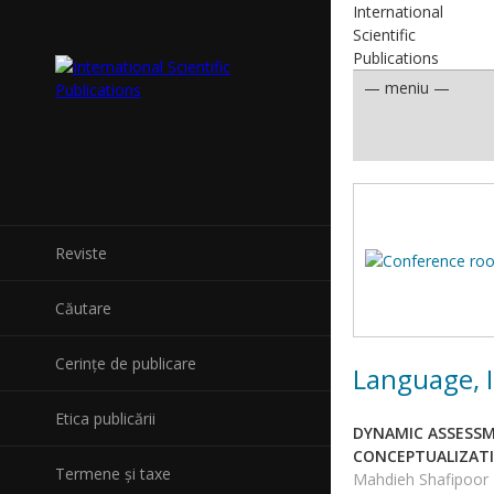
International
Scientific
Publications
Reviste
Căutare
Cerințe de publicare
Language, I
Etica publicării
DYNAMIC ASSESSM
CONCEPTUALIZATI
Termene și taxe
Mahdieh Shafipoor