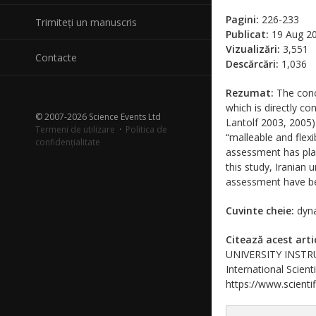
Pagini:
226-233
Trimiteți un manuscris
Publicat:
19 Aug 2
Vizualizări:
3,551
Contacte
Descărcări:
1,036
Rezumat:
The conce
which is directly c
© 2007-2026 Science Events Ltd
Lantolf 2003, 2005).
Termeni de utilizare
·
Politica de
“malleable and flex
confidențialitate
assessment has play
this study, Iranian 
assessment have be
Cuvinte cheie:
dyna
Citează acest arti
UNIVERSITY INSTR
International Scient
https://www.scientif